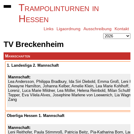
Trampolinturnen in
Hessen
Links
Ligaordnung
Ausschreibung
Kontakt
TV Breckenheim
Mannschaften
1. Landesliga 2. Mannschaft
Mannschaft:
Lea Andersson, Philippa Bradbury, Ida Siri Diebold, Emma Groß, Leni Hä
Dewayne Hamilton, Johanna Kelber, Amelie Klein, Lea Marie Kohlhoff, S
Lorenz, Luca Marie Mildner, Lea Möller, Helena Reinbold, Milan Schulthe
Tepper, Eva Vilela Alves, Josephine Marlene von Loewenich, Lia Wagner
Zang
Oberliga Hessen 1. Mannschaft
Mannschaft:
Leni Reithofer, Paula Stimmroß, Patricia Beitz, Pia-Katharina Born, Laura