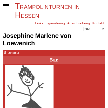
Trampolinturnen in
Hessen
Links
Ligaordnung
Ausschreibung
Kontakt
Josephine Marlene von
Loewenich
Steckbrief
Bild