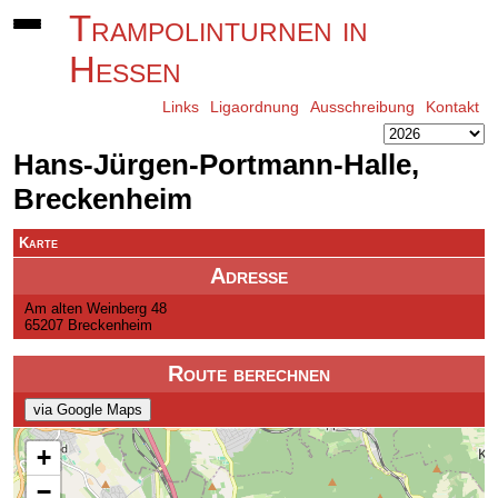
Trampolinturnen in
Hessen
Links
Ligaordnung
Ausschreibung
Kontakt
Hans-Jürgen-Portmann-Halle,
Breckenheim
Karte
Adresse
Am alten Weinberg 48
65207 Breckenheim
Route berechnen
via Google Maps
+
−