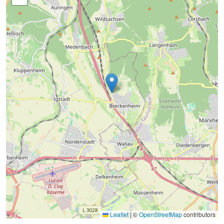
Leaflet
|
©
OpenStreetMap
contributors