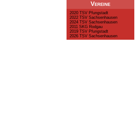
Vereine
2020 TSV Pfungstadt
2022 TSV Sachsenhausen
2024 TSV Sachsenhausen
2011 SKG Rodgau
2019 TSV Pfungstadt
2026 TSV Sachsenhausen