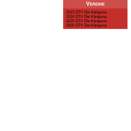
Vereine
2023 DTV Die Kängurus
2024 DTV Die Kängurus
2025 DTV Die Kängurus
2026 DTV Die Kängurus