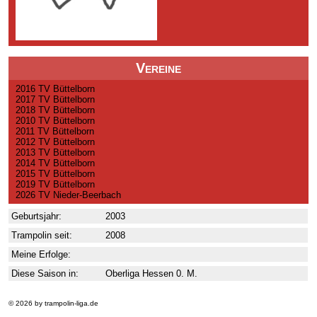
Vereine
2016 TV Büttelborn
2017 TV Büttelborn
2018 TV Büttelborn
2010 TV Büttelborn
2011 TV Büttelborn
2012 TV Büttelborn
2013 TV Büttelborn
2014 TV Büttelborn
2015 TV Büttelborn
2019 TV Büttelborn
2026 TV Nieder-Beerbach
Geburtsjahr:
2003
Trampolin seit:
2008
Meine Erfolge:
Diese Saison in:
Oberliga Hessen 0. M.
© 2026 by trampolin-liga.de