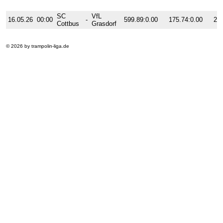
3. Wettkampftag
Enderg.
Pflicht
SC
VfL
16.05.26
00:00
-
599.89:0.00
175.74:0.00
215
Cottbus
Grasdorf
© 2026 by trampolin-liga.de