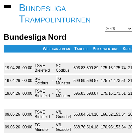
Bundesliga
Trampolinturnen
Bundesliga Nord
Wettkampfplan
Tabelle
Pokalwertung
Kreuzt
1. Wettkampftag
Enderg.
Pflicht
TSVE
SC
19.04.26
00:00
-
596.83:599.89
175.16:175.74
210.
Bielefeld
Cottbus
SC
TG
19.04.26
00:00
-
599.89:598.87
175.74:173.51
215.
Cottbus
Münster
TSVE
TG
19.04.26
00:00
-
596.83:598.87
175.16:173.51
210.
Bielefeld
Münster
2. Wettkampftag
Enderg.
Pflicht
TSVE
VfL
09.05.26
00:00
-
563.84:514.18
166.52:153.34
203.
Bielefeld
Grasdorf
TG
VfL
09.05.26
00:00
-
568.76:514.18
170.95:153.34
205.
Münster
Grasdorf