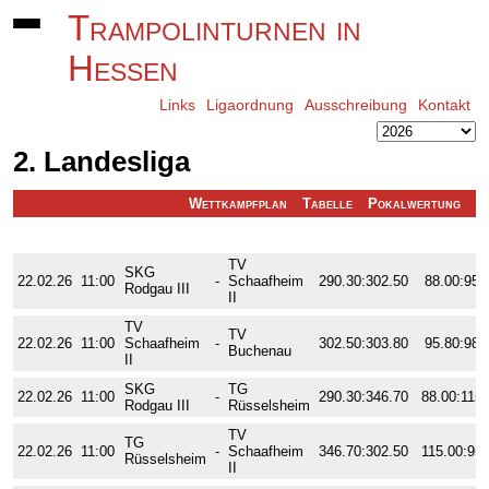
Trampolinturnen in
Hessen
Links
Ligaordnung
Ausschreibung
Kontakt
2. Landesliga
Wettkampfplan
Tabelle
Pokalwertung
K
1. Wettkampftag
Enderg.
Pflicht
TV
SKG
22.02.26
11:00
-
Schaafheim
290.30:302.50
88.00:95.
Rodgau III
II
TV
TV
22.02.26
11:00
Schaafheim
-
302.50:303.80
95.80:98.
Buchenau
II
SKG
TG
22.02.26
11:00
-
290.30:346.70
88.00:115.
Rodgau III
Rüsselsheim
TV
TG
22.02.26
11:00
-
Schaafheim
346.70:302.50
115.00:95.
Rüsselsheim
II