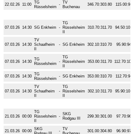
TG
TV
22.02.26
11:00
-
346.70:303.80
115.00:98.
Rüsselsheim
Buchenau
2. Wettkampftag
Enderg.
Pflicht
TG
07.03.26
14:30
SG Enkheim
-
Rüsselsheim
310.70:311.70
94.50:103.
II
TV
07.03.26
14:30
Schaafheim
-
SG Enkheim
302.10:310.70
95.90:94.
II
TG
TG
07.03.26
14:30
-
Rüsselsheim
353.00:311.70
112.70:103
Rüsselsheim
II
TG
07.03.26
14:30
-
SG Enkheim
353.00:310.70
112.70:94.
Rüsselsheim
TV
TG
07.03.26
14:30
Schaafheim
-
Rüsselsheim
302.10:311.70
95.90:103.
II
II
3. Wettkampftag
Enderg.
Pflicht
TG
SKG
21.03.26
00:00
Rüsselsheim
-
299.30:301.00
97.70:96.
Rodgau III
II
SKG
TV
21.03.26
00:00
-
301.00:304.80
96.90:97.
Rodgau III
Buchenau