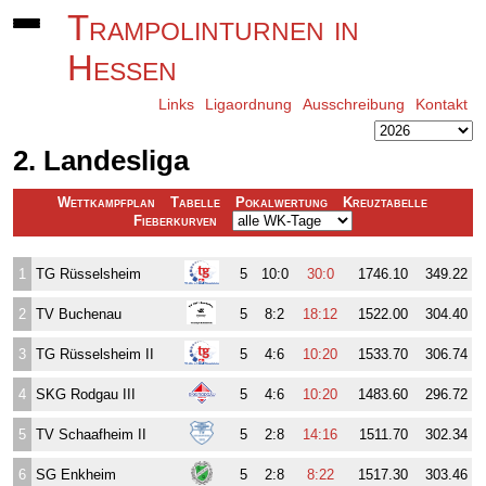
Trampolinturnen in
Hessen
Links
Ligaordnung
Ausschreibung
Kontakt
2. Landesliga
Wettkampfplan
Tabelle
Pokalwertung
Kreuztabelle
Fieberkurven
1
TG Rüsselsheim
5
10:0
30:0
1746.10
349.22
2
TV Buchenau
5
8:2
18:12
1522.00
304.40
3
TG Rüsselsheim II
5
4:6
10:20
1533.70
306.74
4
SKG Rodgau III
5
4:6
10:20
1483.60
296.72
5
TV Schaafheim II
5
2:8
14:16
1511.70
302.34
6
SG Enkheim
5
2:8
8:22
1517.30
303.46