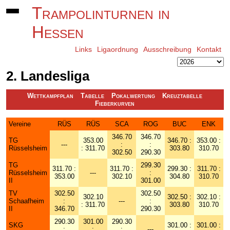
Trampolinturnen in
Hessen
Links
Ligaordnung
Ausschreibung
Kontakt
2. Landesliga
Wettkampfplan
Tabelle
Pokalwertung
Kreuztabelle
Fieberkurven
Vereine
RÜS
RÜS
SCA
ROG
BUC
ENK
346.70
346.70
TG
353.00
346.70 :
353.00 :
---
:
:
Rüsselsheim
: 311.70
303.80
310.70
302.50
290.30
TG
299.30
311.70 :
311.70 :
299.30 :
311.70 :
Rüsselsheim
---
:
353.00
302.10
304.80
310.70
II
301.00
TV
302.50
302.50
302.10
302.50 :
302.10 :
Schaafheim
:
---
:
: 311.70
303.80
310.70
II
346.70
290.30
290.30
301.00
290.30
SKG
301.00 :
301.00 :
:
:
:
---