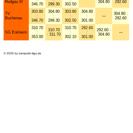
Rodgau III
304.80
292.60
346.70
299.30
302.50
303.80
304.80
303.80
304.80
TV
304.80 :
:
:
:
:
---
Buchenau
292.60
346.70
299.30
302.50
301.00
310.70
310.70
292.60
310.70
292.60 :
SG Enkheim
:
:
:
---
: 311.70
304.80
353.00
302.10
301.00
© 2026 by trampolin-liga.de