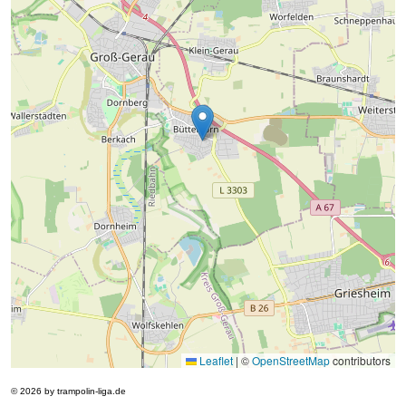
Leaflet
|
©
OpenStreetMap
contributors
© 2026 by trampolin-liga.de