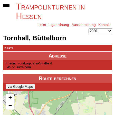
Trampolinturnen in
Hessen
Links
Ligaordnung
Ausschreibung
Kontakt
Tornhall, Büttelborn
Karte
Adresse
Friedrich-Ludwig-Jahn-Straße 4
64572 Büttelborn
Route berechnen
via Google Maps
+
−