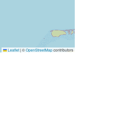
Leaflet
|
©
OpenStreetMap
contributors