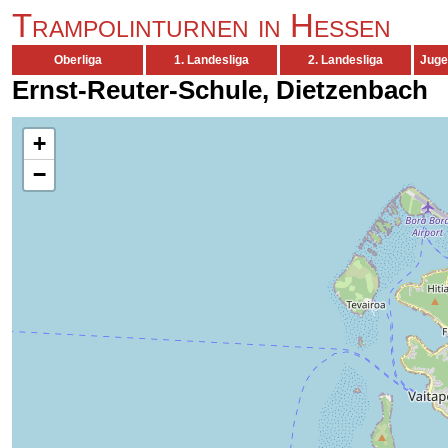
Trampolinturnen in Hessen
Oberliga
1. Landesliga
2. Landesliga
Juge
Ernst-Reuter-Schule, Dietzenbach
+
−