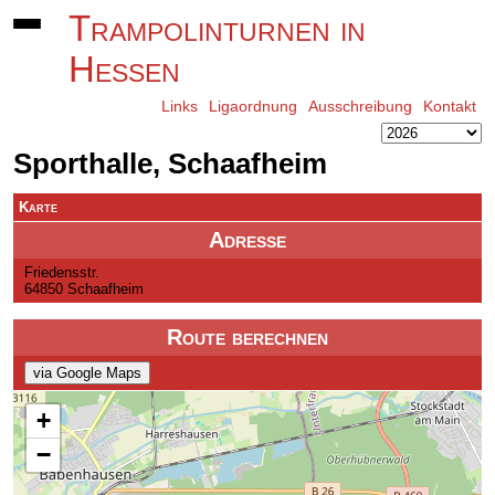
Trampolinturnen in
Hessen
Links
Ligaordnung
Ausschreibung
Kontakt
Sporthalle, Schaafheim
Karte
Adresse
Friedensstr.
64850 Schaafheim
Route berechnen
via Google Maps
+
−