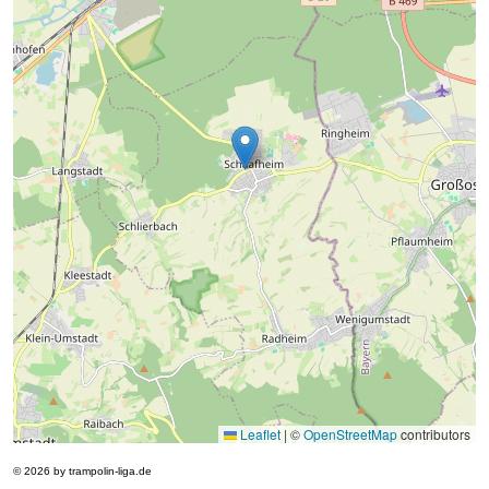
Leaflet
|
©
OpenStreetMap
contributors
© 2026 by trampolin-liga.de