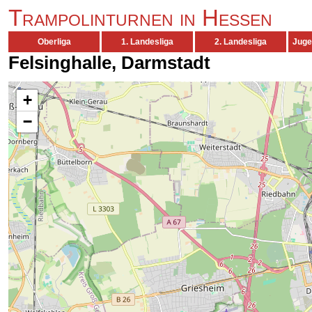
Trampolinturnen in Hessen
Oberliga
1. Landesliga
2. Landesliga
Juge
Felsinghalle, Darmstadt
+
−