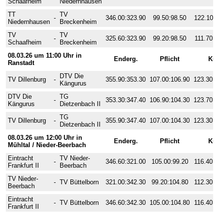
Schaafheim
Niedernhausen
TT
TV
-
346.00:323.90
99.50:98.50
122.10:1
Niedernhausen
Breckenheim
TV
TV
-
325.60:323.90
99.20:98.50
111.70:1
Schaafheim
Breckenheim
08.03.26 um 11:00 Uhr in
Enderg.
Pflicht
Kü
Ranstadt
DTV Die
TV Dillenburg
-
355.90:353.30
107.00:106.90
123.30:1
Kängurus
DTV Die
TG
-
353.30:347.40
106.90:104.30
123.70:1
Kängurus
Dietzenbach II
TG
TV Dillenburg
-
355.90:347.40
107.00:104.30
123.30:1
Dietzenbach II
08.03.26 um 12:00 Uhr in
Enderg.
Pflicht
Kü
Mühltal / Nieder-Beerbach
Eintracht
TV Nieder-
-
346.60:321.00
105.00:99.20
116.40:1
Frankfurt II
Beerbach
TV Nieder-
-
TV Büttelborn
321.00:342.30
99.20:104.80
112.30:1
Beerbach
Eintracht
-
TV Büttelborn
346.60:342.30
105.00:104.80
116.40:1
Frankfurt II