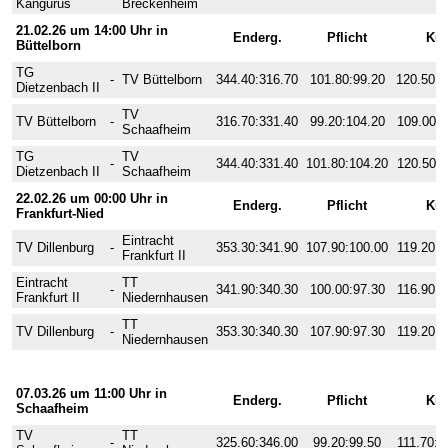
Kängurus
Breckenheim
21.02.26 um 14:00 Uhr in
Enderg.
Pflicht
Kü
Büttelborn
TG
-
TV Büttelborn
344.40:316.70
101.80:99.20
120.50:1
Dietzenbach II
TV
TV Büttelborn
-
316.70:331.40
99.20:104.20
109.00:1
Schaafheim
TG
TV
-
344.40:331.40
101.80:104.20
120.50:1
Dietzenbach II
Schaafheim
22.02.26 um 00:00 Uhr in
Enderg.
Pflicht
Kü
Frankfurt-Nied
Eintracht
TV Dillenburg
-
353.30:341.90
107.90:100.00
119.20:1
Frankfurt II
Eintracht
TT
-
341.90:340.30
100.00:97.30
116.90:1
Frankfurt II
Niedernhausen
TT
TV Dillenburg
-
353.30:340.30
107.90:97.30
119.20:1
Niedernhausen
3. Wettkampftag
07.03.26 um 11:00 Uhr in
Enderg.
Pflicht
Kü
Schaafheim
TV
TT
-
325.60:346.00
99.20:99.50
111.70:1