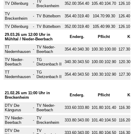
TV
TV Dillenburg
-
352.00:354.40
105.40:104.70
126.10:1
Breckenheim
TV
-
TV Büttelborn
354.40:319.40
104.70:99.30
126.40:1
Breckenheim
TV Dillenburg
-
TV Büttelborn
352.00:319.40
105.40:99.30
126.10:1
29.03.26 um 12:00 Uhr in
Enderg.
Pflicht
Kü
Mühltal / Nieder-Beerbach
TT
TV Nieder-
-
354.40:340.30
100.30:100.00
127.30:1
Niedernhausen
Beerbach
TV Nieder-
TG
-
340.30:343.50
100.00:102.90
120.30:1
Beerbach
Dietzenbach II
TT
TG
-
354.40:343.50
100.30:102.90
127.30:1
Niedernhausen
Dietzenbach II
2. Wettkampftag
21.02.26 um 11:00 Uhr in
Enderg.
Pflicht
Kü
Breckenheim
DTV Die
TV Nieder-
-
333.60:333.80
101.80:101.40
116.30:1
Kängurus
Beerbach
TV Nieder-
TV
-
333.80:343.00
101.40:104.50
116.20:1
Beerbach
Breckenheim
DTV Die
TV
-
333.60:343.00
101.80:104.50
116.30:1