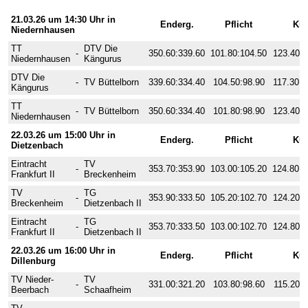
4. Wettkampftag
21.03.26 um 14:30 Uhr in
Enderg.
Pflicht
Kü
Niedernhausen
TT
DTV Die
-
350.60:339.60
101.80:104.50
123.40:1
Niedernhausen
Kängurus
DTV Die
-
TV Büttelborn
339.60:334.40
104.50:98.90
117.30:1
Kängurus
TT
-
TV Büttelborn
350.60:334.40
101.80:98.90
123.40:1
Niedernhausen
22.03.26 um 15:00 Uhr in
Enderg.
Pflicht
Kü
Dietzenbach
Eintracht
TV
-
353.70:353.90
103.00:105.20
124.80:1
Frankfurt II
Breckenheim
TV
TG
-
353.90:333.50
105.20:102.70
124.20:1
Breckenheim
Dietzenbach II
Eintracht
TG
-
353.70:333.50
103.00:102.70
124.80:1
Frankfurt II
Dietzenbach II
22.03.26 um 16:00 Uhr in
Enderg.
Pflicht
Kü
Dillenburg
TV Nieder-
TV
-
331.00:321.20
103.80:98.60
115.20:1
Beerbach
Schaafheim