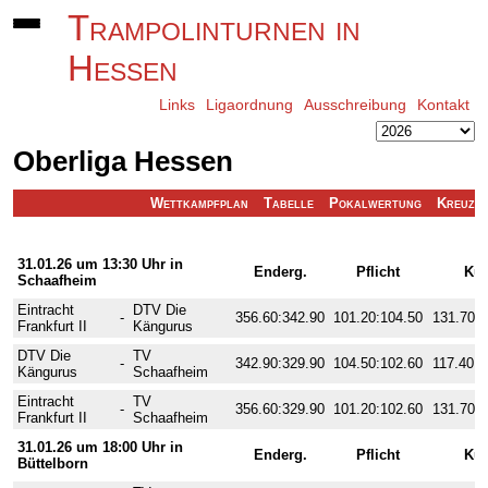
Trampolinturnen in
Hessen
Links
Ligaordnung
Ausschreibung
Kontakt
Oberliga Hessen
Wettkampfplan
Tabelle
Pokalwertung
Kreuzta
1. Wettkampftag
31.01.26 um 13:30 Uhr in
Enderg.
Pflicht
Kü
Schaafheim
Eintracht
DTV Die
-
356.60:342.90
101.20:104.50
131.70:1
Frankfurt II
Kängurus
DTV Die
TV
-
342.90:329.90
104.50:102.60
117.40:1
Kängurus
Schaafheim
Eintracht
TV
-
356.60:329.90
101.20:102.60
131.70:1
Frankfurt II
Schaafheim
31.01.26 um 18:00 Uhr in
Enderg.
Pflicht
Kü
Büttelborn