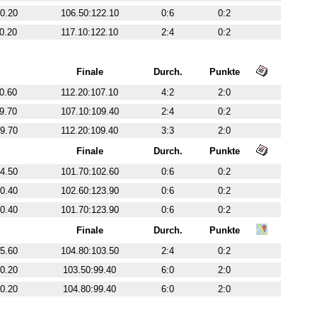
0.20
106.50:122.10
0:6
0:2
0.20
117.10:122.10
2:4
0:2
Finale
Durch.
Punkte
0.60
112.20:107.10
4:2
2:0
9.70
107.10:109.40
2:4
0:2
9.70
112.20:109.40
3:3
2:0
Finale
Durch.
Punkte
4.50
101.70:102.60
0:6
0:2
0.40
102.60:123.90
0:6
0:2
0.40
101.70:123.90
0:6
0:2
Finale
Durch.
Punkte
5.60
104.80:103.50
2:4
0:2
0.20
103.50:99.40
6:0
2:0
0.20
104.80:99.40
6:0
2:0