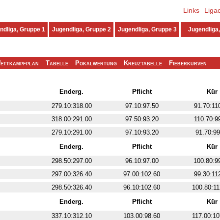
Links
Liga
ndliga, Gruppe 1
Jugendliga, Gruppe 2
Jugendliga, Gruppe 3
Jugendliga,
ettkampfplan
Tabelle
Pokalwertung
Kreuztabelle
Fieberkurven
Enderg.
Pflicht
Kür
279.10:318.00
97.10:97.50
91.70:11
318.00:291.00
97.50:93.20
110.70:9
279.10:291.00
97.10:93.20
91.70:99
Enderg.
Pflicht
Kür
298.50:297.00
96.10:97.00
100.80:9
297.00:326.40
97.00:102.60
99.30:11
298.50:326.40
96.10:102.60
100.80:11
Enderg.
Pflicht
Kür
337.10:312.10
103.00:98.60
117.00:10