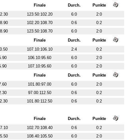
Finale
Durch.
Punkte
2.30
123.50:102.20
6:0
2:0
8.90
102.20:108.70
0:6
0:2
8.90
123.50:108.70
6:0
2:0
Finale
Durch.
Punkte
0.50
107.10:106.10
2:4
0:2
5.90
106.10:95.60
6:0
2:0
5.90
107.10:95.60
6:0
2:0
Finale
Durch.
Punkte
7.60
101.80:97.00
6:0
2:0
2.30
97.00:112.50
0:6
0:2
2.30
101.80:112.50
0:6
0:2
Finale
Durch.
Punkte
7.10
102.70:108.40
0:6
0:2
5.50
108.40:105.50
6:0
2:0