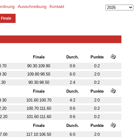
ordnung
Ausschreibung
Kontakt
 Finale
Finale
Durch.
Punkte
0.70
90.30:109.80
0:6
0:2
9.30
109.80:98.50
6:0
2:0
.30
90.30:98.50
2:4
0:2
Finale
Durch.
Punkte
9.30
101.60:100.70
4:2
2:0
2.20
100.70:111.60
0:6
0:2
2.20
101.60:111.60
0:6
0:2
Finale
Durch.
Punkte
7.00
117.10:106.50
6:0
2:0