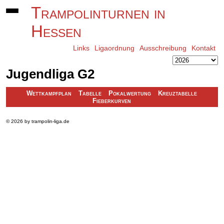
Trampolinturnen in
Hessen
Links
Ligaordnung
Ausschreibung
Kontakt
Jugendliga G2
Wettkampfplan
Tabelle
Pokalwertung
Kreuztabelle
Fieberkurven
© 2026 by trampolin-liga.de