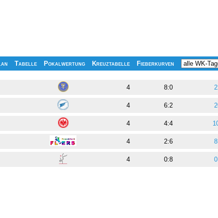
lan
Tabelle
Pokalwertung
Kreuztabelle
Fieberkurven
4
8:0
2
4
6:2
2
4
4:4
1
4
2:6
8
4
0:8
0