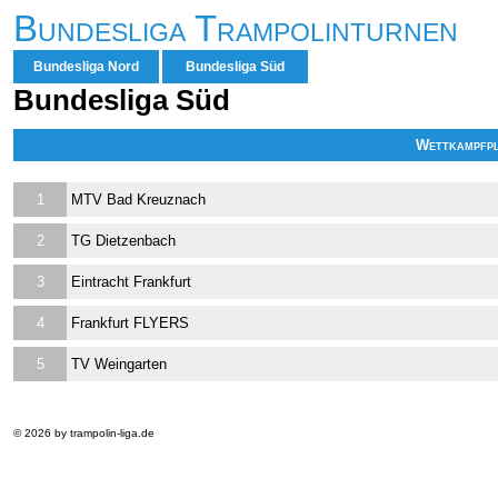
Bundesliga Trampolinturnen
Bundesliga Nord
Bundesliga Süd
Bundesliga Süd
Wettkampfp
1
MTV Bad Kreuznach
2
TG Dietzenbach
3
Eintracht Frankfurt
4
Frankfurt FLYERS
5
TV Weingarten
© 2026 by trampolin-liga.de