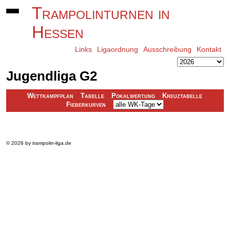
Trampolinturnen in
Hessen
Links
Ligaordnung
Ausschreibung
Kontakt
Jugendliga G2
Wettkampfplan
Tabelle
Pokalwertung
Kreuztabelle
Fieberkurven
© 2026 by trampolin-liga.de