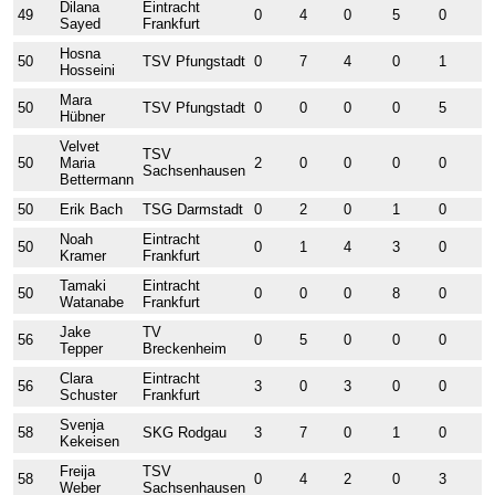
Dilana
Eintracht
49
0
4
0
5
0
2
Sayed
Frankfurt
Hosna
50
TSV Pfungstadt
0
7
4
0
1
0
Hosseini
Mara
50
TSV Pfungstadt
0
0
0
0
5
0
Hübner
Velvet
TSV
50
Maria
2
0
0
0
0
1
Sachsenhausen
Bettermann
50
Erik Bach
TSG Darmstadt
0
2
0
1
0
4
Noah
Eintracht
50
0
1
4
3
0
0
Kramer
Frankfurt
Tamaki
Eintracht
50
0
0
0
8
0
0
Watanabe
Frankfurt
Jake
TV
56
0
5
0
0
0
0
Tepper
Breckenheim
Clara
Eintracht
56
3
0
3
0
0
5
Schuster
Frankfurt
Svenja
58
SKG Rodgau
3
7
0
1
0
0
Kekeisen
Freija
TSV
58
0
4
2
0
3
0
Weber
Sachsenhausen