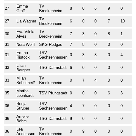
Emma
TV
27
8
0
6
9
0
0
Groß
Breckenheim
TV
27
Lia Wagner
6
0
0
7
10
0
Breckenheim
Eva Vilela
TV
30
7
3
0
8
1
0
Alves
Breckenheim
31
Nora Wolff
SKG Rodgau
7
8
0
0
0
0
Emma
TSV
31
0
3
3
0
4
0
Ristock
Sachsenhausen
Lilian
33
TSG Darmstadt
6
0
0
0
0
6
Bergner
Milan
TV
33
0
7
4
0
0
0
Schultheiß
Breckenheim
Martha
35
TSV Pfungstadt
0
0
0
6
3
4
Leonhardt
Ronja
TSV
36
4
7
0
0
0
4
Strüber
Sachsenhausen
Amelie
36
TSG Darmstadt
9
0
0
0
0
0
Böhm
Lea
TV
36
0
9
0
0
0
0
Andersson
Breckenheim