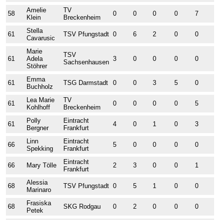
Amelie
TV
58
0
0
0
0
7
0
Klein
Breckenheim
Stella
61
TSV Pfungstadt
0
6
2
0
0
0
Cavarusic
Marie
TSV
61
Adela
3
0
0
0
0
2
Sachsenhausen
Stöhrer
Emma
61
TSG Darmstadt
0
0
3
5
0
0
Buchholz
Lea Marie
TV
61
0
0
0
0
5
0
Kohlhoff
Breckenheim
Polly
Eintracht
61
4
0
1
0
3
0
Bergner
Frankfurt
Linn
Eintracht
66
5
0
0
0
0
0
Spekking
Frankfurt
Eintracht
66
Mary Tölle
2
3
0
0
1
1
Frankfurt
Alessia
68
TSV Pfungstadt
0
5
1
0
0
0
Marinaro
Frasiska
68
SKG Rodgau
0
2
0
0
0
3
Petek