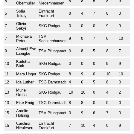
5
5
8
5
8
9
9
Obermüller
Niedernhausen
Sofia
Eintracht
5
8
4
7
8
3
1
Tokay
Frankfurt
Olivia
7
SKG Rodgau
0
0
0
9
9
9
Sekyi
Michaela
TSV
7
9
0
7
0
10
1
Peter
Sachsenhausen
Aituatji Ese
9
TSV Pfungstadt
0
8
5
8
7
9
Eseigbe
Karlotta
10
SKG Rodgau
0
0
0
9
9
8
Bürk
11
Mara Unger
SKG Rodgau
8
9
0
10
10
0
12
Ida Luther
TSG Darmstadt
4
6
5
8
0
8
Muriel
13
SKG Rodgau
10
10
0
4
2
1
Groha
13
Eike Emig
TSG Darmstadt
8
8
0
0
0
9
Amelie
15
TSV Pfungstadt
0
9
6
7
0
5
Holsing
Carolina
Eintracht
15
7
10
4
0
9
8
Niculescu
Frankfurt