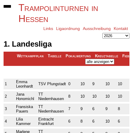
Trampolinturnen in
Hessen
Links
Ligaordnung
Ausschreibung
Kontakt
1. Landesliga
Wettkampfplan
Tabelle
Pokalwertung
Kreuztabelle
Fiebe
Platz
Name
Verein
PFU0
LAN0
ROG2
SAC0
DAR0
B
Emma
1
TSV Pfungstadt
0
10
9
10
10
1
Leonhardt
Jana
TT
2
8
10
10
10
10
1
Honomichl
Niedernhausen
Fransiska
TT
3
7
9
6
9
8
8
Pauers
Niedernhausen
Lilia
Eintracht
4
6
8
6
10
6
9
Kammer
Frankfurt
Marlene
TT