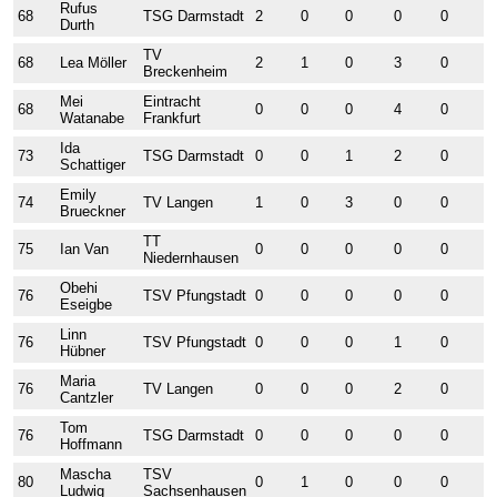
Rufus
68
TSG Darmstadt
2
0
0
0
0
0
Durth
TV
68
Lea Möller
2
1
0
3
0
0
Breckenheim
Mei
Eintracht
68
0
0
0
4
0
0
Watanabe
Frankfurt
Ida
73
TSG Darmstadt
0
0
1
2
0
2
Schattiger
Emily
74
TV Langen
1
0
3
0
0
0
Brueckner
TT
75
Ian Van
0
0
0
0
0
0
Niedernhausen
Obehi
76
TSV Pfungstadt
0
0
0
0
0
0
Eseigbe
Linn
76
TSV Pfungstadt
0
0
0
1
0
1
Hübner
Maria
76
TV Langen
0
0
0
2
0
0
Cantzler
Tom
76
TSG Darmstadt
0
0
0
0
0
0
Hoffmann
Mascha
TSV
80
0
1
0
0
0
0
Ludwig
Sachsenhausen