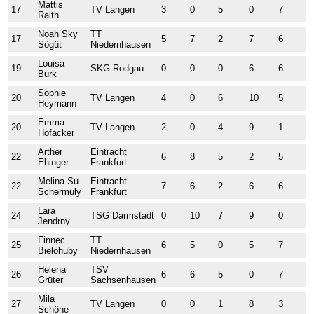
Mattis
17
TV Langen
3
0
5
0
7
1
Raith
Noah Sky
TT
17
5
7
2
7
6
5
Sögüt
Niedernhausen
Louisa
19
SKG Rodgau
0
0
0
6
6
7
Bürk
Sophie
20
TV Langen
4
0
6
10
5
2
Heymann
Emma
20
TV Langen
2
0
4
9
1
9
Hofacker
Arther
Eintracht
22
6
8
5
2
5
6
Ehinger
Frankfurt
Melina Su
Eintracht
22
7
6
2
6
6
5
Schermuly
Frankfurt
Lara
24
TSG Darmstadt
0
10
7
9
0
0
Jendrny
Finnec
TT
25
6
5
0
5
7
6
Bielohuby
Niedernhausen
Helena
TSV
26
6
6
5
0
7
6
Grüter
Sachsenhausen
Mila
27
TV Langen
0
0
1
8
3
4
Schöne