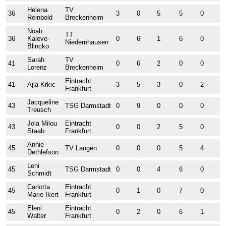
Helena
TV
36
3
0
5
5
0
0
Reinbold
Breckenheim
Noah
TT
36
Kaleve-
0
6
1
6
0
0
Niedernhausen
Blincko
Sarah
TV
41
0
6
2
0
0
0
Lorenz
Breckenheim
Eintracht
41
Ajla Krkic
3
5
3
0
2
3
Frankfurt
Jacqueline
43
TSG Darmstadt
0
9
0
0
0
0
Treusch
Jola Milou
Eintracht
43
0
0
2
5
0
4
Staab
Frankfurt
Annie
45
TV Langen
0
0
0
5
4
0
Dethlefson
Leni
45
TSG Darmstadt
0
0
4
6
0
4
Schmidt
Carlotta
Eintracht
45
0
1
0
7
0
0
Marie Ikert
Frankfurt
Eleni
Eintracht
45
0
2
0
6
1
0
Walter
Frankfurt