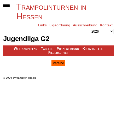
Trampolinturnen in
Hessen
Links
Ligaordnung
Ausschreibung
Kontakt
Jugendliga G2
Wettkampfplan
Tabelle
Pokalwertung
Kreuztabelle
Fieberkurven
Vereine
© 2026 by trampolin-liga.de